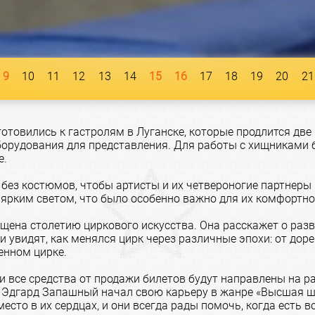
9
10
11
12
13
14
15
16
17
18
19
20
21
отовились к гастролям в Луганске, которые продлится две 
оборудования для представления. Для работы с хищниками
е.
без костюмов, чтобы артисты и их четвероногие партнеры 
 ярким светом, что было особенно важно для их комфортно
ена столетию циркового искусства. Она расскажет о разв
и увидят, как менялся цирк через различные эпохи: от до
менном цирке.
 и все средства от продажи билетов будут направлены на р
ь Эдгард Запашный начал свою карьеру в жанре «Высшая ш
есто в их сердцах, и они всегда рады помочь, когда есть 