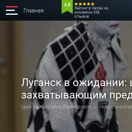
4.8
Рейтинг в Yandex на
Главная
основании 358
отзывов
Луганск в ожидании: 
захватывающим пред
Цирк на проспекте Вернадского
Новости и ста
>