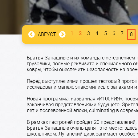
1
2
3
4
5
6
7
АВГУСТ
8
Братья Запашные и их команда с нетерпением г
грузовики, полные реквизита и специального 
ковры, чтобы обеспечить безопасность на арен
Перед выступлениями прошел тестовый прогон 
исследовали манеж, знакомились с запахами и
Новая программа, названная «И100РИЯ», посвящ
заканчивая представлениями будущего. Зрител
лет и послевоенной эпохи, culminating в совре
В рамках гастролей пройдет 20 представлений,
Братья Запашные очень ценят это место: здес
школьником. Луганский цирк занимает особое м