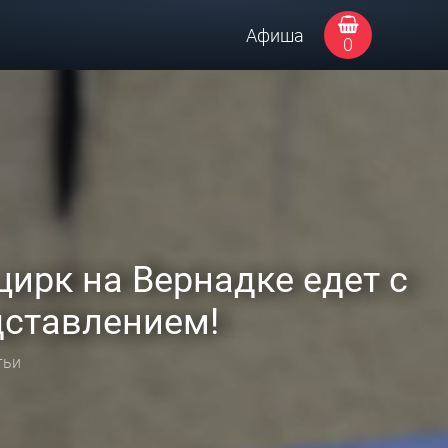
Афиша
0
цирк на Вернадке едет с
ставлением!
тьи