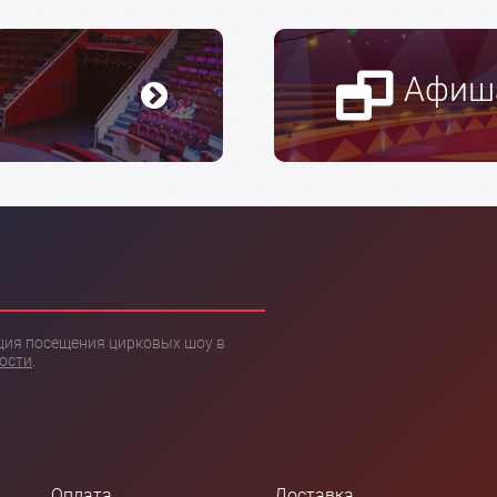
Афиш
ация посещения цирковых шоу в
ости
.
Оплата
Доставка