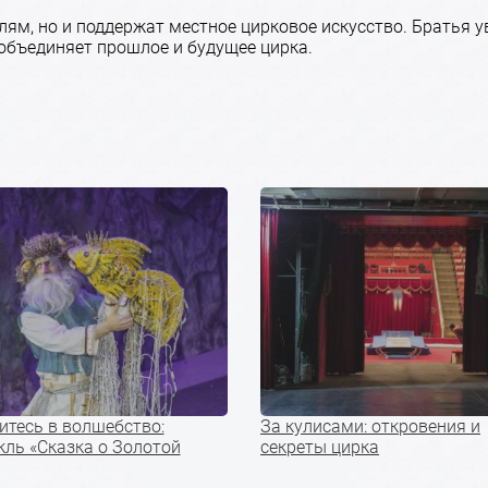
лям, но и поддержат местное цирковое искусство. Братья у
объединяет прошлое и будущее цирка.
итесь в волшебство:
За кулисами: откровения и
кль «Сказка о Золотой
секреты цирка