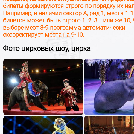
билеты формируются строго по порядку их на
Например, в наличии сектор А, ряд 1, места 1-
19
августа
Выбор 
Среда, 19:00
билетов может быть строго 1, 2, 3... или же 10, 9
выборе мест 8-9 программа автоматически
скорректирует места на 9-10.
22
августа
Выбор 
Суббота, 13:00
Фото цирковых шоу, цирка
22
августа
Выбор 
Суббота, 17:00
23
августа
Выбор 
Воскресенье, 13:00
26
августа
Выбор 
Среда, 19:00