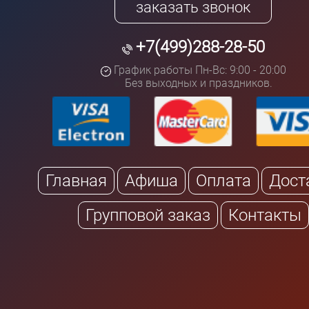
заказать звонок
27
сентября
Воскресен
+7(499)288-28-50
Выбор билетов
График работы Пн-Вс: 9:00 - 20:00
Без выходных и праздников.
30
сентября
Выбор 
Среда, 19:00
03
Главная
Афиша
Оплата
Дост
октября
Выбор 
Суббота, 13:00
Групповой заказ
Контакты
03
октября
Выбор 
Суббота, 17:00
04
октября
Воскресен