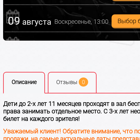
09
августа
Выбор 
Воскресенье, 13:00
12
августа
Выбор 
Среда, 19:00
15
августа
Выбор 
Суббота, 13:00
Описание
Отзывы
0
15
августа
Выбор 
Суббота, 17:00
Дети до 2-х лет 11 месяцев проходят в зал бес
права занимать отдельное место. С 3-х лет не
билет на каждого зрителя!
16
августа
Выбор 
Воскресенье, 13:00
Уважаемый клиент! Обратите внимание, что п
продажи, на самые актуальные даты представ