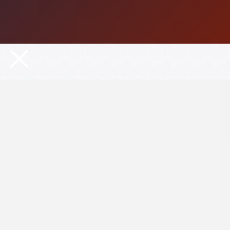
Выбор билетов
04
октября
Воскресен
Выбор билетов
07
октября
Выбор 
Среда, 19:00
10
октября
Выбор 
Суббота, 13:00
10
октября
Выбор 
Суббота, 17:00