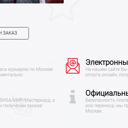
 ЗАКАЗ
Электронны
аса курьером по Москве!
На нашем сайте Вы 
ментально.
оплата онлайн, пол
Официальны
 ВИЗА/МИР/Мастеркард, а
Безопасность плате
 получении заказа!
или переноса, мы 
Москве.