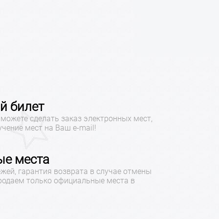
й билет
можете сделать заказ электронных мест,
учение мест на Ваш e-mail!
е места
жей, гарантия возврата в случае отмены
продаем только официальные места в