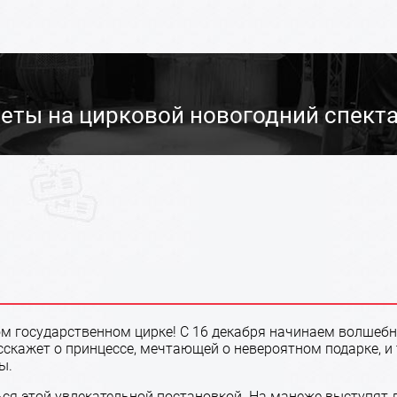
еты на цирковой новогодний спект
м государственном цирке! С 16 декабря начинаем волшебн
асскажет о принцессе, мечтающей о невероятном подарке, и
ны.
ся этой увлекательной постановкой. На манеже выступят 