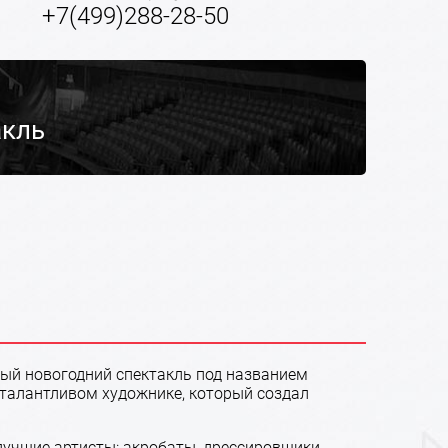
+7(499)288-28-50
акль
ый новогодний спектакль под названием
 талантливом художнике, который создал
лучшие артисты: акробаты, дрессировщики,